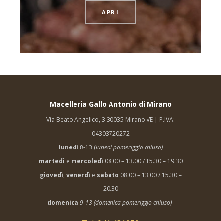
APRI
Macelleria Gallo Antonio di Mirano
Via Beato Angelico, 3 30035 Mirano VE | P.IVA:
04303720272
lunedì
8-13 (
lunedì pomeriggio chiuso)
martedì
e
mercoledì
08.00 – 13.00 / 15.30 – 19.30
giovedì
,
venerdì
e
sabato
08.00 – 13.00 / 15.30 –
20.30
domenica
9-13 (domenica pomeriggio chiuso)