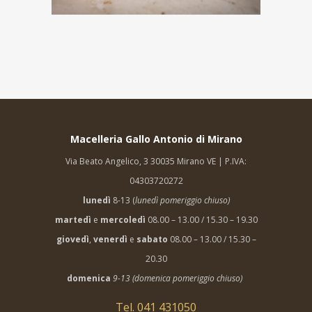
Macelleria Gallo Antonio di Mirano
Via Beato Angelico, 3 30035 Mirano VE | P.IVA:
04303720272
lunedì
8-13 (
lunedì pomeriggio chiuso)
martedì
e
mercoledì
08.00 – 13.00 / 15.30 – 19.30
giovedì
,
venerdì
e
sabato
08.00 – 13.00 / 15.30 –
20.30
domenica
9-13 (domenica pomeriggio chiuso)
Tel. 041 431050